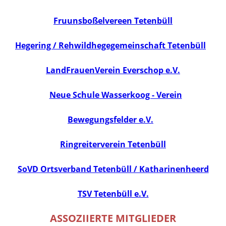
Fruunsboßelvereen Tetenbüll
Hegering / Rehwildhegegemeinschaft Tetenbüll
LandFrauenVerein Everschop e.V.
Neue Schule Wasserkoog - Verein
Bewegungsfelder e.V.
Ringreiterverein Tetenbüll
SoVD Ortsverband Tetenbüll / Katharinenheerd
TSV Tetenbüll e.V.
ASSOZIIERTE MITGLIEDER