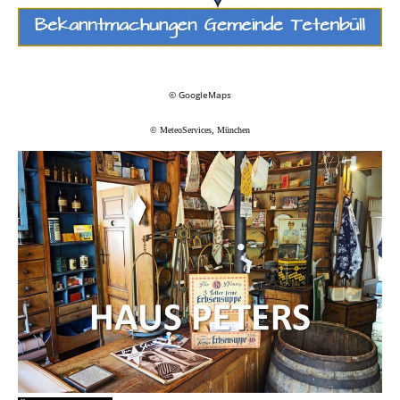
© GoogleMaps
© MeteoServices, München