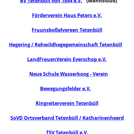
BV Tetenbüll von 1894 e.V.
(Mannslüüd)
Förderverein Haus Peters e.V.
Fruunsboßelvereen Tetenbüll
Hegering / Rehwildhegegemeinschaft Tetenbüll
LandFrauenVerein Everschop e.V.
Neue Schule Wasserkoog - Verein
Bewegungsfelder e.V.
Ringreiterverein Tetenbüll
SoVD Ortsverband Tetenbüll / Katharinenheerd
TSV Tetenbüll e.V.