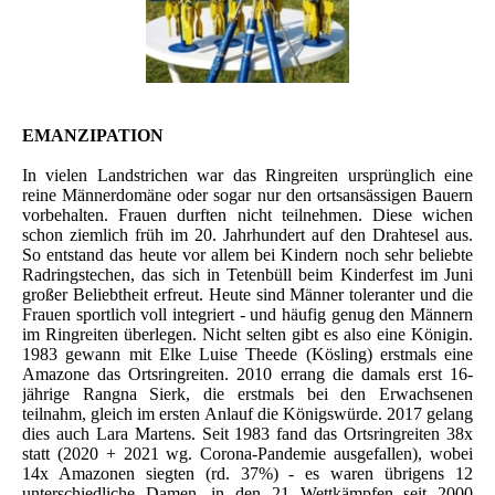
EMANZIPATION
In vielen Landstrichen war das Ringreiten ursprünglich eine
reine Männerdomäne oder sogar nur den ortsansässigen Bauern
vorbehalten. Frauen durften nicht teilnehmen. Diese wichen
schon ziemlich früh im 20. Jahrhundert auf den Drahtesel aus.
So entstand das heute vor allem bei Kindern noch sehr beliebte
Radringstechen, das sich in Tetenbüll beim Kinderfest im Juni
großer Beliebtheit erfreut. Heute sind Männer toleranter und die
Frauen sportlich voll integriert - und häufig genug den Männern
im Ringreiten überlegen. Nicht selten gibt es also eine Königin.
1983 gewann mit Elke Luise Theede (Kösling) erstmals eine
Amazone das Ortsringreiten. 2010 errang die damals erst 16-
jährige Rangna Sierk, die erstmals bei den Erwachsenen
teilnahm, gleich im ersten Anlauf die Königswürde. 2017 gelang
dies auch Lara Martens. Seit 1983 fand das Ortsringreiten 38x
statt (2020 + 2021 wg. Corona-Pandemie ausgefallen), wobei
14x Amazonen siegten (rd. 37%) - es waren übrigens 12
unterschiedliche Damen, in den 21 Wettkämpfen seit 2000