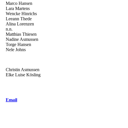
Marco Hansen
Lara Martens
Wencke Hinrichs
Leeann Thede
Alina Lorenzen
n.n.
Matthias Thiesen
Nadine Asmussen
Torge Hansen
Nele Johns
Christin Asmussen
Elke Luise Kösling
Email